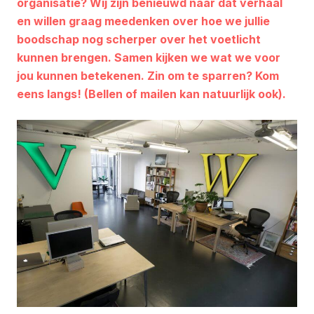
organisatie? Wij zijn benieuwd naar dat verhaal
en willen graag meedenken over hoe we jullie
boodschap nog scherper over het voetlicht
kunnen brengen. Samen kijken we wat we voor
jou kunnen betekenen. Zin om te sparren? Kom
eens langs! (Bellen of mailen kan natuurlijk ook).