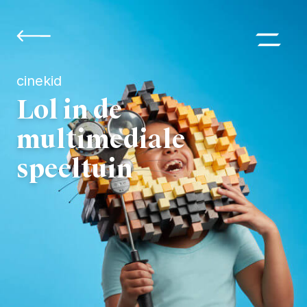
cinekid
Lol in de
multimediale
speeltuin