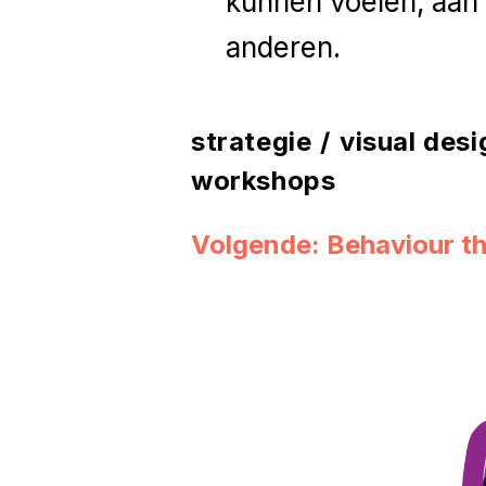
kunnen voelen, aan 
anderen.
strategie
/
visual desi
workshops
Volgende: Behaviour th