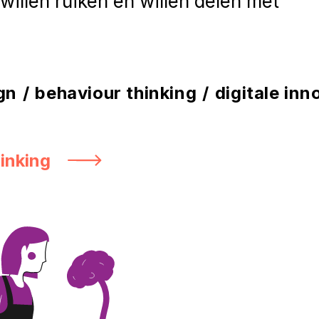
willen ruiken en willen delen met
gn
/
behaviour thinking
/
digitale inn
inking